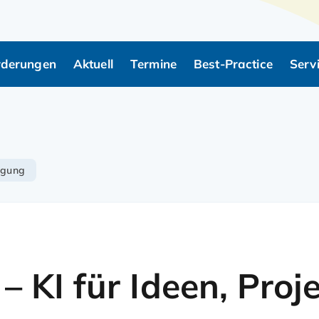
rderungen
Aktuell
Termine
Best-Practice
Serv
rspringen
ligung
 KI für Ideen, Proj