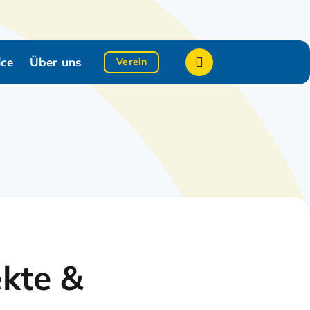
Suche zeigen/verb
ice
Über uns
Verein
ekte &