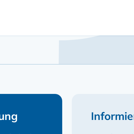
tung
Informie