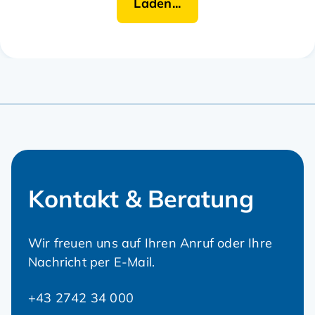
25.
SEPTEMBER 2026
16.00 Uhr
Stammtisch NÖ Mitte
Erneuern wir unsere Dörfer & Städte – Aus Liebe
zum Land! - Unter diesem Motto laden LH-Stv.
Stephan Pernkopf und die Dorf- &
Stadterneuerung zum Stammtisch 2026 in
Reisenberg ein.
Haus der Musik, Grafenwörth