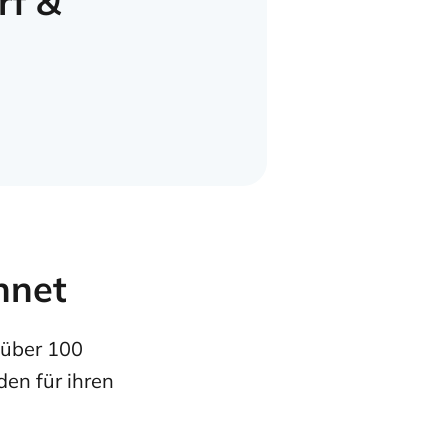
rf &
hnet
 über 100
en für ihren