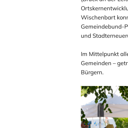
Ortskernentwicklu
Wischenbart konn
Gemeindebund-Prä
und Stadterneuer
Im Mittelpunkt al
Gemeinden – getr
Bürgern.