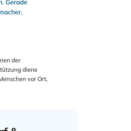
n. Gerade
macher.
hmen der
rstützung diene
Menschen vor Ort,